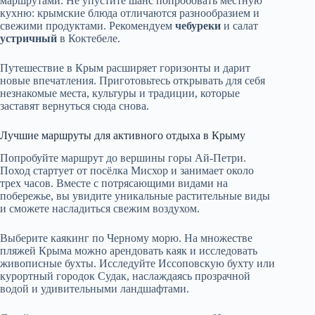
маршрутами. Не упустите шанс попробовать местную
кухню: крымские блюда отличаются разнообразием и
свежими продуктами. Рекомендуем
чебуреки
и салат
устричный
в Коктебеле.
Путешествие в Крым расширяет горизонты и дарит
новые впечатления. Приготовьтесь открывать для себя
незнакомые места, культуры и традиции, которые
заставят вернуться сюда снова.
Лучшие маршруты для активного отдыха в Крыму
Попробуйте маршрут до вершины горы Ай-Петри.
Поход стартует от посёлка Мисхор и занимает около
трех часов. Вместе с потрясающими видами на
побережье, вы увидите уникальные растительные виды
и сможете насладиться свежим воздухом.
Выберите каякинг по Черному морю. На множестве
пляжей Крыма можно арендовать каяк и исследовать
живописные бухты. Исследуйте Иссоповскую бухту или
курортный городок Судак, наслаждаясь прозрачной
водой и удивительными ландшафтами.