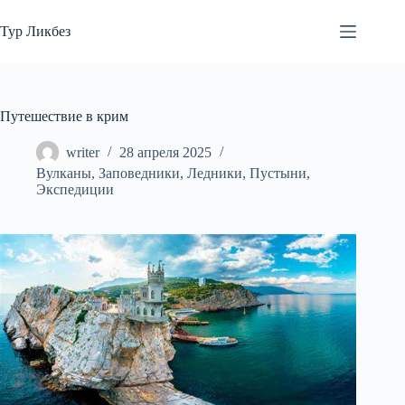
Перейти
к
Тур Ликбез
сути
Путешествие в крим
writer
28 апреля 2025
Вулканы
,
Заповедники
,
Ледники
,
Пустыни
,
Экспедиции