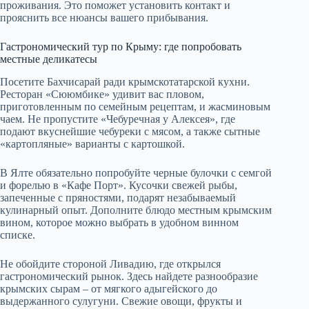
проживания. Это поможет установить контакт и
прояснить все нюансы вашего прибывания.
Гастрономический тур по Крыму: где попробовать
местные деликатесы
Посетите Бахчисарай ради крымскотатарской кухни.
Ресторан «Сююмбике» удивит вас пловом,
приготовленным по семейным рецептам, и жасминовым
чаем. Не пропустите «Чебуречная у Алексея», где
подают вкуснейшие чебуреки с мясом, а также сытные
«картопляные» варианты с картошкой.
В Ялте обязательно попробуйте черные булочки с семгой
и форелью в «Кафе Порт». Кусочки свежей рыбы,
запеченные с пряностями, подарят незабываемый
кулинарный опыт. Дополните блюдо местным крымским
вином, которое можно выбрать в удобном винном
списке.
Не обойдите стороной Ливадию, где открылся
гастрономический рынок. Здесь найдете разнообразие
крымских сырам – от мягкого адыгейского до
выдержанного сулугуни. Свежие овощи, фрукты и