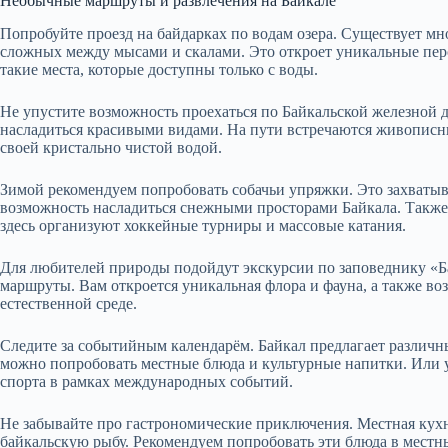
Необычные маршруты и развлечения на Байкале
Попробуйте проезд на байдарках по водам озера. Существует мн
сложных между мысами и скалами. Это откроет уникальные пер
такие места, которые доступны только с воды.
Не упустите возможность проехаться по Байкальской железной д
насладиться красивыми видами. На пути встречаются живописны
своей кристально чистой водой.
Зимой рекомендуем попробовать собачьи упряжки. Это захватыва
возможность насладиться снежными просторами Байкала. Также 
здесь организуют хоккейные турниры и массовые катания.
Для любителей природы подойдут экскурсии по заповеднику «Б
маршруты. Вам откроется уникальная флора и фауна, а также в
естественной среде.
Следите за событийным календарём. Байкал предлагает различны
можно попробовать местные блюда и культурные напитки. Или 
спорта в рамках международных событий.
Не забывайте про гастрономические приключения. Местная кухня
байкальскую рыбу. Рекомендуем попробовать эти блюда в местны