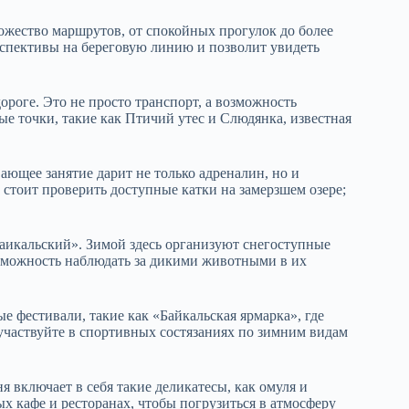
ожество маршрутов, от спокойных прогулок до более
спективы на береговую линию и позволит увидеть
ороге. Это не просто транспорт, а возможность
е точки, такие как Птичий утес и Слюдянка, известная
ющее занятие дарит не только адреналин, но и
стоит проверить доступные катки на замерзшем озере;
аикальский». Зимой здесь организуют снегоступные
озможность наблюдать за дикими животными в их
е фестивали, такие как «Байкальская ярмарка», где
участвуйте в спортивных состязаниях по зимним видам
 включает в себя такие деликатесы, как омуля и
х кафе и ресторанах, чтобы погрузиться в атмосферу