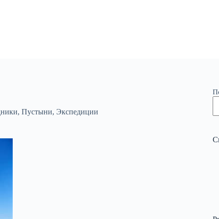
П
дники
,
Пустыни
,
Экспедиции
С