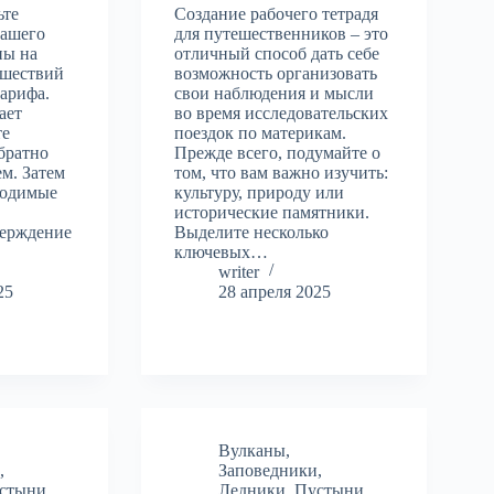
ьте
Создание рабочего тетрадя
вашего
для путешественников – это
ны на
отличный способ дать себе
ешествий
возможность организовать
тарифа.
свои наблюдения и мысли
ает
во время исследовательских
те
поездок по материкам.
братно
Прежде всего, подумайте о
м. Затем
том, что вам важно изучить:
ходимые
культуру, природу или
исторические памятники.
верждение
Выделите несколько
ключевых…
writer
25
28 апреля 2025
Вулканы
,
и
,
Заповедники
,
стыни
,
Ледники
,
Пустыни
,