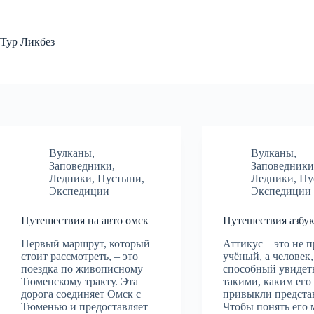
Перейти
к
сути
Тур Ликбез
Вулканы
,
Вулканы
,
Заповедники
,
Заповедник
Ледники
,
Пустыни
,
Ледники
,
Пу
Экспедиции
Экспедиции
Путешествия на авто омск
Путешествия азбук
Первый маршрут, который
Аттикус – это не 
стоит рассмотреть, – это
учёный, а человек,
поездка по живописному
способный увидет
Тюменскому тракту. Эта
такими, каким его
дорога соединяет Омск с
привыкли предста
Тюменью и предоставляет
Чтобы понять его 