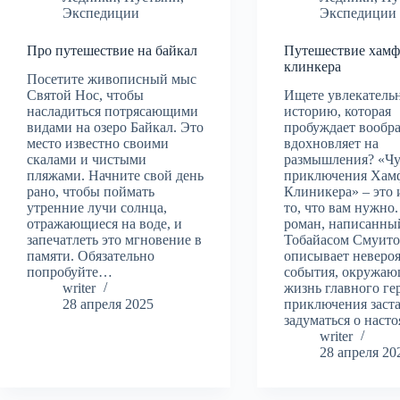
Экспедиции
Экспедиции
Про путешествие на байкал
Путешествие хам
клинкера
Посетите живописный мыс
Святой Нос, чтобы
Ищете увлекатель
насладиться потрясающими
историю, которая
видами на озеро Байкал. Это
пробуждает вообр
место известно своими
вдохновляет на
скалами и чистыми
размышления? «Чу
пляжами. Начните свой день
приключения Хам
рано, чтобы поймать
Клиникера» – это
утренние лучи солнца,
то, что вам нужно.
отражающиеся на воде, и
роман, написанны
запечатлеть это мгновение в
Тобайасом Смуито
памяти. Обязательно
описывает неверо
попробуйте…
события, окружа
writer
жизнь главного гер
28 апреля 2025
приключения заст
задуматься о нас
writer
28 апреля 20