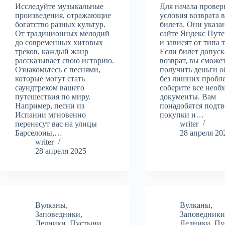
Исследуйте музыкальные
Для начала провер
произведения, отражающие
условия возврата 
богатство разных культур.
билета. Они указа
От традиционных мелодий
сайте Яндекс Пут
до современных хитовых
и зависят от типа 
треков, каждый жанр
Если билет допуск
рассказывает свою историю.
возврат, вы сможе
Ознакомьтесь с песнями,
получить деньги о
которые могут стать
без лишних пробле
саундтреком вашего
соберите все необ
путешествия по миру.
документы. Вам
Например, песни из
понадобятся подт
Испании мгновенно
покупки и…
перенесут вас на улицы
writer
Барселоны,…
28 апреля 20
writer
28 апреля 2025
Вулканы
,
Вулканы
,
Заповедники
,
Заповедник
Ледники
,
Пустыни
,
Ледники
,
Пу