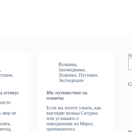
П
Вулканы
,
и
,
Заповедники
,
стыни
,
Ледники
,
Пустыни
,
Экспедиции
С
а аттикус
Bbc путешествие на
планеты
просто
Если вы хотите узнать, как
ь мир не
выглядят кольца Сатурна
или услышать о
влять.
наводнениях на Марсе,
метод,
проникнитесь