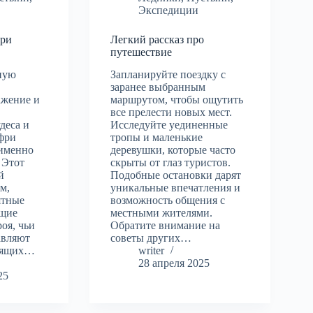
Экспедиции
фри
Легкий рассказ про
путешествие
ную
Запланируйте поездку с
заранее выбранным
ажение и
маршрутом, чтобы ощутить
все прелести новых мест.
деса и
Исследуйте уединенные
фри
тропы и маленькие
 именно
деревушки, которые часто
 Этот
скрыты от глаз туристов.
й
Подобные остановки дарят
м,
уникальные впечатления и
ятные
возможность общения с
ющие
местными жителями.
оя, чьи
Обратите внимание на
авляют
советы других…
тоящих…
writer
28 апреля 2025
25