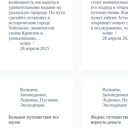
возможность насладиться
стоит внимательно
удивительными видами на
его подход к откр
уральскую природу. По пути
путешествиям. К
сделайте остановку в
пункт азбуки Атти
историческом городе
открывает новую 
Тобольске, знаменитом
в исследовании, 
своим Кремлем и
writer
уникальными…
28 апреля 20
writer
28 апреля 2025
Вулканы
,
Вулканы
,
Заповедники
,
Заповедник
Ледники
,
Пустыни
,
Ледники
,
Пу
Экспедиции
Экспедиции
Большое путешествие все
Яндекс путешеств
песни
вернуть деньги