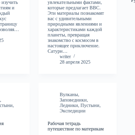
Р
 изучить
увлекательными фактами,
ытиям и
которые предлагает BBC.
аждый
Эти материалы познакомят
кус
вас с удивительными
страницу
природными явлениями и
позволяя…
характеристиками каждой
планеты, превращая
25
знакомство с космосом в
настоящее приключение.
Сатурн…
writer
28 апреля 2025
Вулканы
,
и
,
Заповедники
,
стыни
,
Ледники
,
Пустыни
,
Экспедиции
ия
Рабочая тетрадь
путешествие по материкам